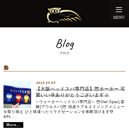
MENU
Blog
ブログ
梟
2023.04.03
【大阪ヘッドスパ専門店】🦉ホーホー 可
愛いい🍪ありがとうございます☺️
✨ウォーターヘッドスパ専門店✨ 🦉Owl-Spa心斎
橋(アウルスパ)🦉 頭皮ケア＆エイジングメニュー
を取り揃え ひと味違ったリラクゼーションを体験頂けます💆
&#x…
More…