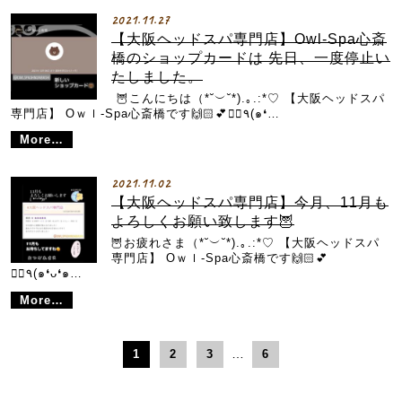
2021.11.27
【大阪ヘッドスパ専門店】Owl-Spa心斎
橋のショップカードは 先日、一度停止い
たしました。
︎︎ 🦉こんにちは（*˘︶˘*).｡.:*♡ 【大阪ヘッドスパ
専門店】 Oｗｌ-Spa心斎橋です🙌🏻💕💆‍♀️٩(๑❛…
More…
2021.11.02
【大阪ヘッドスパ専門店】今月、11月も
よろしくお願い致します🦉
🦉お疲れさま（*˘︶˘*).｡.:*♡ 【大阪ヘッドスパ
専門店】 Oｗｌ-Spa心斎橋です🙌🏻💕
💆‍♀️٩(๑❛ᴗ❛๑…
More…
…
1
2
3
6