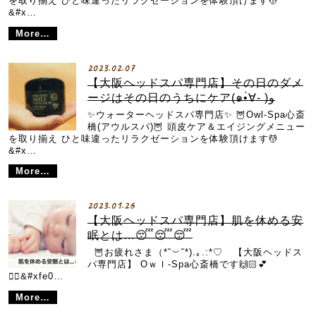
を取り揃え ひと味違ったリラクゼーションを体験頂けます💆
&#x…
More…
2023.02.07
【大阪ヘッドスパ専門店】その日のダメ
ージはその日のうちにケア(๑•̀∀- )و
✨ウォーターヘッドスパ専門店✨ 🦉Owl-Spa心斎
橋(アウルスパ)🦉 頭皮ケア＆エイジングメニュー
を取り揃え ひと味違ったリラクゼーションを体験頂けます💆
&#x…
More…
2023.01.26
【大阪ヘッドスパ専門店】肌を休める安
眠とは…😴😴😴
🦉お疲れさま（*˘︶˘*).｡.:*♡ 【大阪ヘッドス
パ専門店】 Oｗｌ-Spa心斎橋です🙌🏻💕
💆‍♀&#xfe0…
More…