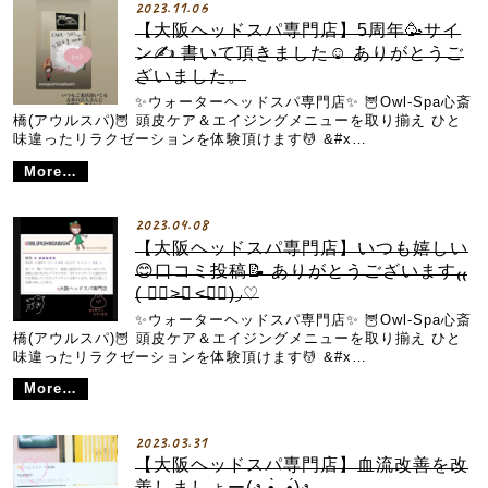
2023.11.06
【大阪ヘッドスパ専門店】5周年🥳サイ
ン✍️ 書いて頂きました☺️ ありがとうご
ざいました。
✨ウォーターヘッドスパ専門店✨ 🦉Owl-Spa心斎
橋(アウルスパ)🦉 頭皮ケア＆エイジングメニューを取り揃え ひと
味違ったリラクゼーションを体験頂けます💆 &#x…
More…
2023.04.08
【大阪ヘッドスパ専門店】いつも嬉しい
😊口コミ投稿📝 ありがとうございます₍₍
( ๑॔˃̶◡ ˂̶๑॓)◞♡
✨ウォーターヘッドスパ専門店✨ 🦉Owl-Spa心斎
橋(アウルスパ)🦉 頭皮ケア＆エイジングメニューを取り揃え ひと
味違ったリラクゼーションを体験頂けます💆 &#x…
More…
2023.03.31
【大阪ヘッドスパ専門店】血流改善を改
善しましょー(ง •̀_•́)ง