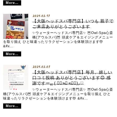
More…
2024.02.17
【大阪ヘッドスパ専門店】いつも 親子で
ご来店ありがとうございます
✨ウォーターヘッドスパ専門店✨ 🦉Owl-Spa心斎
橋(アウルスパ)🦉 頭皮ケア＆エイジングメニュー
を取り揃え ひと味違ったリラクゼーションを体験頂けます💆
&#x…
More…
2024.02.07
【大阪ヘッドスパ専門店】毎月、嬉しい
口コミ投稿 ありがとうございます😊 感
謝ですー₍₍ ( ๑॔˃̶◡ ˂̶๑॓)◞♡
✨ウォーターヘッドスパ専門店✨ 🦉Owl-Spa心斎
橋(アウルスパ)🦉 頭皮ケア＆エイジングメニューを取り揃え ひと
味違ったリラクゼーションを体験頂けます💆 &#x…
More…