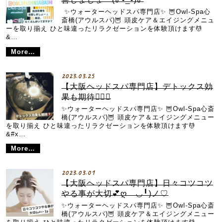
︎ ✨ウォーターヘッドスパ専門店✨ 🦉Owl-Spa心
斎橋(アウルスパ)🦉 頭皮ケア＆エイジングメニュ
ーを取り揃え ひと味違ったリラクゼーションを体験頂けます💆
&…
More…
2023.03.25
【大阪ヘッドスパ専門店】デトックス効
果も期待👌🏻😉
✨ウォーターヘッドスパ専門店✨ 🦉Owl-Spa心斎
橋(アウルスパ)🦉 頭皮ケア＆エイジングメニュー
を取り揃え ひと味違ったリラクゼーションを体験頂けます💆
&#x…
More…
2023.03.01
【大阪ヘッドスパ専門店】日々コツコツ
やる事が大切💕ღゝ◡╹)ノ♡
✨ウォーターヘッドスパ専門店✨ 🦉Owl-Spa心斎
橋(アウルスパ)🦉 頭皮ケア＆エイジングメニュー