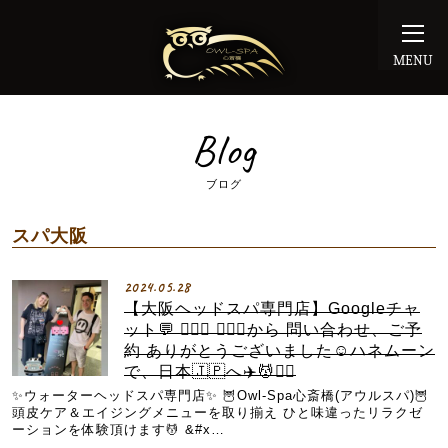
MENU
Blog
ブログ
スパ大阪
2024.05.28
【大阪ヘッドスパ専門店】Googleチャ
ット💬 💆🏼‍♀️ 💆🏻‍♂️から 問い合わせ、ご予
約 ありがとうございました☺️ハネムーン
で、日本🇯🇵へ✈️💆💆‍♀️
✨ウォーターヘッドスパ専門店✨ 🦉Owl-Spa心斎橋(アウルスパ)🦉
頭皮ケア＆エイジングメニューを取り揃え ひと味違ったリラクゼ
ーションを体験頂けます💆 &#x…