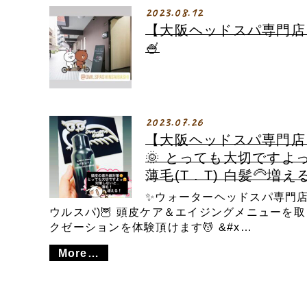
2023.08.12
【大阪ヘッドスパ専門店】
🍧
2023.07.26
【大阪ヘッドスパ専門店
🌞 とっても大切ですよ
薄毛(T . T) 白髪🦳増える
✨ウォーターヘッドスパ専門店✨ 
ウルスパ)🦉 頭皮ケア＆エイジングメニューを
クゼーションを体験頂けます💆 &#x…
More…