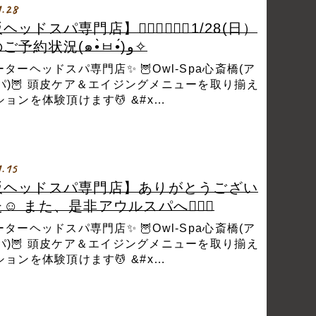
1.28
ッドスパ専門店】💆🏻‍♀️💆🏻‍♂️1/28(日）
本日のご予約状況(๑•̀ㅂ•́)و✧
ターヘッドスパ専門店✨ 🦉Owl-Spa心斎橋(ア
パ)🦉 頭皮ケア＆エイジングメニューを取り揃え
ョンを体験頂けます💆 &#x…
1.15
阪ヘッドスパ専門店】ありがとうござい
☺️ また、是非アウルスパへ💆🏻‍♀️
ターヘッドスパ専門店✨ 🦉Owl-Spa心斎橋(ア
パ)🦉 頭皮ケア＆エイジングメニューを取り揃え
ョンを体験頂けます💆 &#x…