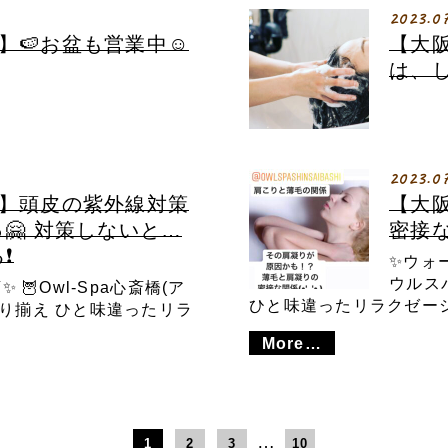
2023.0
🍉お盆も営業中☺️
【大
は、
2023.0
】頭皮の紫外線対策
【大
っ🤗 対策しないと…
密接な
❗️
✨ウォー
ウルス
🦉Owl-Spa心斎橋(ア
ひと味違ったリラクゼーシ
取り揃え ひと味違ったリラ
More…
…
1
2
3
10