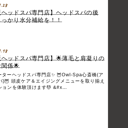
7.28
阪ヘッドスパ専門店】ヘッドスパの後
しっかり水分補給を！！
7.18
阪ヘッドスパ専門店】🌟薄毛と肩凝りの
関係🌟
ターヘッドスパ専門店✨ 🦉Owl-Spa心斎橋(ア
パ)🦉 頭皮ケア＆エイジングメニューを取り揃え
ョンを体験頂けます💆 &#x…