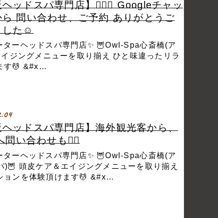
ヘッドスパ専門店】💆🏼‍♀️ Googleチャッ
から 問い合わせ、ご予約 ありがとうご
した☺️
ターヘッドスパ専門店✨ 🦉Owl-Spa心斎橋(ア
＆エイジングメニューを取り揃え ひと味違ったリラ
💆 &#x…
2.04
ヘッドスパ専門店】海外観光客から、
へ問い合わせも🙆‍♀️
ターヘッドスパ専門店✨ 🦉Owl-Spa心斎橋(ア
パ)🦉 頭皮ケア＆エイジングメニューを取り揃え
ョンを体験頂けます💆 &#x…