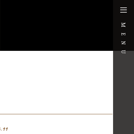
MENU
5.11