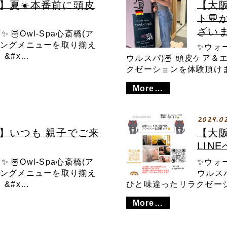
】夏☀️本番前に頭皮
【大阪
ト💬
ざいま
🦉Owl-Spa心斎橋(ア
イジングメニューを取り揃え
✨ウォー
&#x…
ウルスパ)🦉 頭皮ケア
クゼーションを体験頂けます
More…
2024.0
】いつも 親子でご来
【大阪
LINE
🦉Owl-Spa心斎橋(ア
✨ウォー
イジングメニューを取り揃え
ウルス
&#x…
ひと味違ったリラクゼーシ
More…