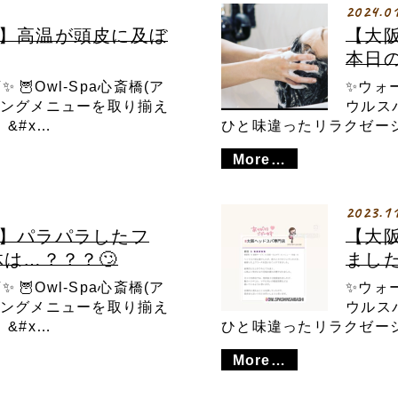
2024.0
店】高温が頭皮に及ぼ
【大阪ヘ
🦉Owl-Spa心斎橋(ア
✨ウォー
イジングメニューを取り揃え
ウルス
&#x…
ひと味違ったリラクゼーシ
More…
2023.1
】パラパラしたフ
【大
は…？？？🙄
ました
🦉Owl-Spa心斎橋(ア
✨ウォー
イジングメニューを取り揃え
ウルス
&#x…
ひと味違ったリラクゼーシ
More…