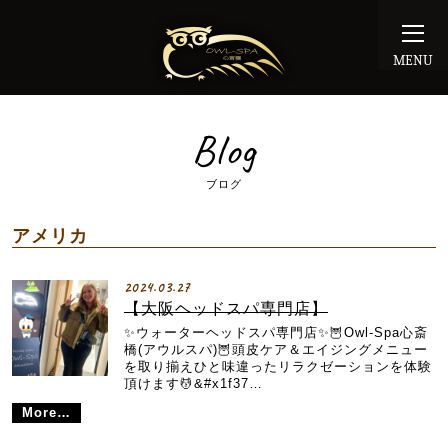
MENU
Blog
ブログ
アメリカ
2024.03.27
【大阪ヘッドスパ専門店】
✨ウォーターヘッドスパ専門店✨🦉Owl-Spa心斎
橋(アウルスパ)🦉頭皮ケア＆エイジングメニュー
を取り揃えひと味違ったリラクゼーションを体験
頂けます💆&#x1f37…
More…