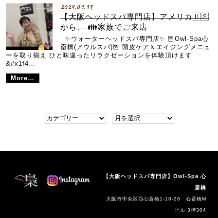
2024.01.19
【大阪ヘッドスパ専門店】アメリカ🇺🇸
から、 👪家族でご来店
✨ウォーターヘッドスパ専門店✨ 🦉Owl-Spa心
斎橋(アウルスパ)🦉 頭皮ケア＆エイジングメニュ
ーを取り揃え ひと味違ったリラクゼーションを体験頂けます
&#x1f4…
More…
【大阪ヘッドスパ専門店】Owl-Spa 心
斎橋
大阪市中央区西心斎橋1-10-28 心斎橋M
ビル 3階304