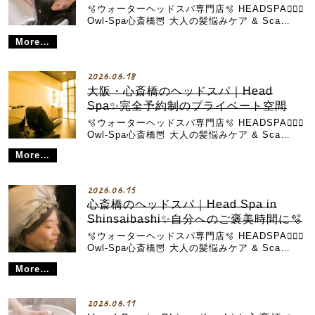
🫧ウォーターヘッドスパ専門店🫧 HEADSPA💆🏼‍♀️
Owl-Spa心斎橋🦉 大人の髪悩みケア & Sca…
More…
2026.06.18
大阪・心斎橋のヘッドスパ｜Head
Spa✨完全予約制のプライベート空間
🫧ウォーターヘッドスパ専門店🫧 HEADSPA💆🏼‍♀️
Owl-Spa心斎橋🦉 大人の髪悩みケア & Sca…
More…
2026.06.15
心斎橋のヘッドスパ｜Head Spa in
Shinsaibashi✨自分へのご褒美時間に🫧
🫧ウォーターヘッドスパ専門店🫧 HEADSPA💆🏼‍♀️
Owl-Spa心斎橋🦉 大人の髪悩みケア & Sca…
More…
2026.06.11