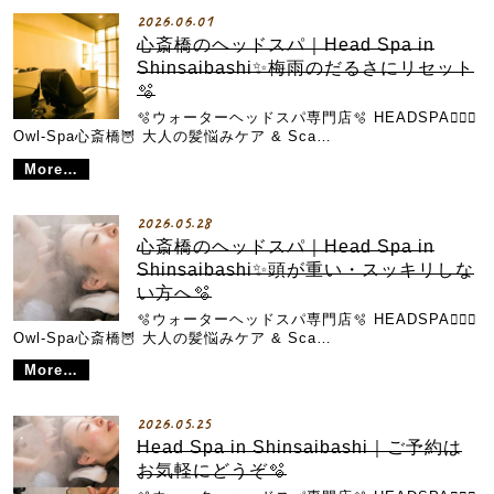
2026.06.01
心斎橋のヘッドスパ｜Head Spa in
Shinsaibashi✨梅雨のだるさにリセット
🫧
🫧ウォーターヘッドスパ専門店🫧 HEADSPA💆🏼‍♀️
Owl-Spa心斎橋🦉 大人の髪悩みケア & Sca…
More…
2026.05.28
心斎橋のヘッドスパ｜Head Spa in
Shinsaibashi✨頭が重い・スッキリしな
い方へ🫧
🫧ウォーターヘッドスパ専門店🫧 HEADSPA💆🏼‍♀️
Owl-Spa心斎橋🦉 大人の髪悩みケア & Sca…
More…
2026.05.25
Head Spa in Shinsaibashi｜ご予約は
お気軽にどうぞ🫧