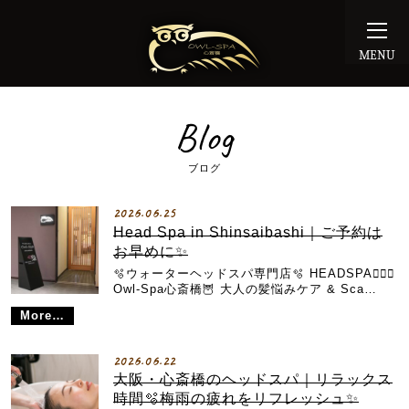
MENU
Blog
ブログ
2026.06.25
Head Spa in Shinsaibashi｜ご予約は
お早めに✨
🫧ウォーターヘッドスパ専門店🫧 HEADSPA💆🏼‍♀️
Owl-Spa心斎橋🦉 大人の髪悩みケア & Sca…
More…
2026.06.22
大阪・心斎橋のヘッドスパ｜リラックス
時間🫧梅雨の疲れをリフレッシュ✨