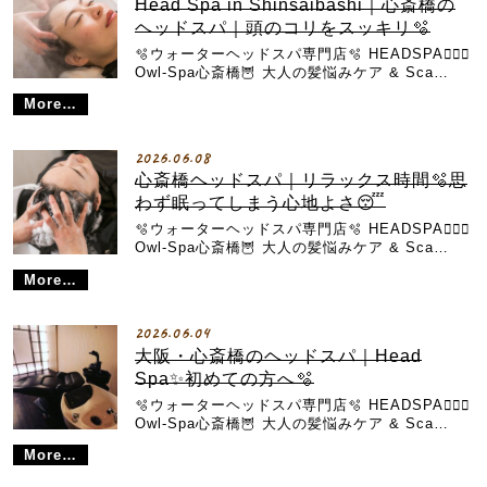
Head Spa in Shinsaibashi｜心斎橋の
ヘッドスパ｜頭のコリをスッキリ🫧
🫧ウォーターヘッドスパ専門店🫧 HEADSPA💆🏼‍♀️
Owl-Spa心斎橋🦉 大人の髪悩みケア & Sca…
More…
2026.06.08
心斎橋ヘッドスパ｜リラックス時間🫧思
わず眠ってしまう心地よさ😴
🫧ウォーターヘッドスパ専門店🫧 HEADSPA💆🏼‍♀️
Owl-Spa心斎橋🦉 大人の髪悩みケア & Sca…
More…
2026.06.04
大阪・心斎橋のヘッドスパ｜Head
Spa✨初めての方へ🫧
🫧ウォーターヘッドスパ専門店🫧 HEADSPA💆🏼‍♀️
Owl-Spa心斎橋🦉 大人の髪悩みケア & Sca…
More…