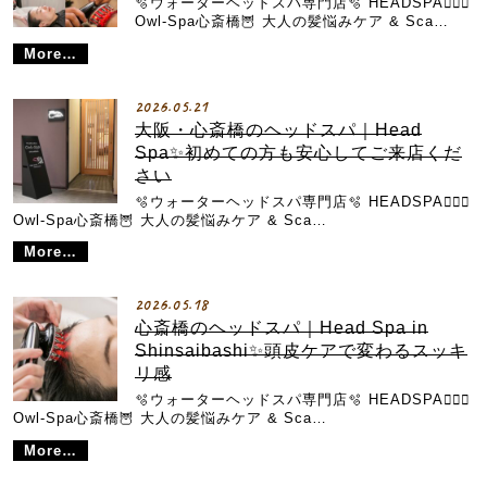
🫧ウォーターヘッドスパ専門店🫧 HEADSPA💆🏼‍♀️
Owl-Spa心斎橋🦉 大人の髪悩みケア & Sca…
More…
2026.05.21
大阪・心斎橋のヘッドスパ｜Head
Spa✨初めての方も安心してご来店くだ
さい
🫧ウォーターヘッドスパ専門店🫧 HEADSPA💆🏼‍♀️
Owl-Spa心斎橋🦉 大人の髪悩みケア & Sca…
More…
2026.05.18
心斎橋のヘッドスパ｜Head Spa in
Shinsaibashi✨頭皮ケアで変わるスッキ
リ感
🫧ウォーターヘッドスパ専門店🫧 HEADSPA💆🏼‍♀️
Owl-Spa心斎橋🦉 大人の髪悩みケア & Sca…
More…