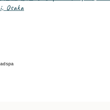
i, Osaka
adspa