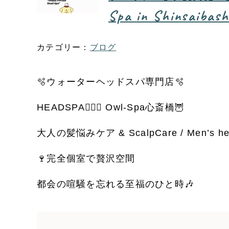
Spa in Shinsaibash
ブログ
🫧ウォーターヘッドスパ専門店🫧
HEADSPA💆🏼‍♀️ Owl-Spa心斎橋🦉
大人の髪悩みケア & ScalpCare / Men’s he
🍷完全個室で贅沢空間
都会の喧騒を忘れる至福のひと時🎶