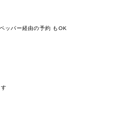
m
ットペッパー経由の予約 もOK
ます