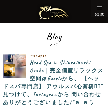
MENU
Blog
ブログ
2025.07.22
Head Spa in Shinsaibashi
Osaka｜完全個室リラックス
空間🌿Googleから、 【ヘッ
ドスパ専門店】 アウルスパ心斎橋💆🏼‍♀️
見つけて、Instagramから 問い合わせ
ありがとうございました(*☻-☻*)