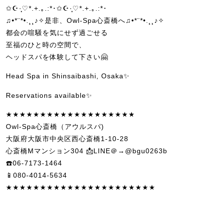
✩☪·̩͙♡*.+.｡.:*･✩☪·̩͙♡*.+.｡.:*･
♫•*¨*•.¸¸♪✧是非、Owl-Spa心斎橋へ♫•*¨*•.¸¸♪✧
都会の喧騒を気にせず過ごせる
至福のひと時の空間で、
ヘッドスパを体験して下さい🤗
Head Spa in Shinsaibashi, Osaka✨
Reservations available✨
★★★★★★★★★★★★★★★★★★★
Owl-Spa心斎橋（アウルスパ)
大阪府大阪市中央区西心斎橋1-10-28
心斎橋Mマンション304 📩LINE＠→@bgu0263b
☎️06-7173-1464
📱080-4014-5634
★★★★★★★★★★★★★★★★★★★★★★