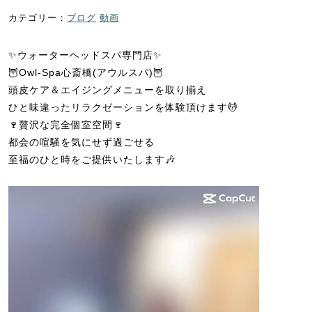
ブログ
動画
✨ウォーターヘッドスパ専門店✨
🦉Owl-Spa心斎橋(アウルスパ)🦉
頭皮ケア＆エイジングメニューを取り揃え
ひと味違ったリラクゼーションを体験頂けます💆
🍷贅沢な完全個室空間🍷
都会の喧騒を気にせず過ごせる
至福のひと時をご提供いたします🎶
動
画
プ
レ
ー
ヤ
ー