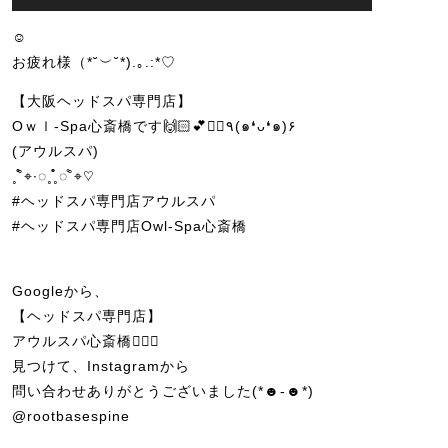
☺︎
お疲れ様（*˘︶˘*).｡.:*♡
【大阪ヘッドスパ専門店】
Oｗｌ-Spa心斎橋です🙌🏻💕💆‍♀️٩(๑❛ᴗ❛๑)۶
(アウルスパ)
˳˚̊̊⌖∙◌˳˳̊̊̊◌˚̊⌖♡
#ヘッドスパ専門店アウルスパ
#ヘッドスパ専門店Owl-Spa心斎橋
Googleから、
【ヘッドスパ専門店】
アウルスパ心斎橋💆🏼‍♀️
見つけて、Instagramから
問い合わせありがとうございました(*☻-☻*)
@rootbasespine