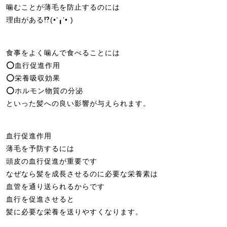
噛むことが薄毛を防止するのには
理由がある⁉︎(•’╻’• )
食事をよく噛んで食べることには
⭕️血行促進作用
⭕️栄養吸収効果
⭕️ホルモン物質の分泌
といった髪への良い影響が与えられます。
血行促進作用
薄毛を予防するには
頭皮の血行促進が重要です
なぜなら髪を成長させるのに必要な栄養素は
血管を通り送られるからです
血行を促進させると
髪に必要な栄養を送りやすくなります。