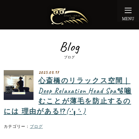
MENU
Blog
ブログ
2025.03.17
心斎橋のリラックス空間｜
Deep Relaxation Head Spa🫧噛
むことが薄毛を防止するの
には 理由がある⁉︎(•’╻’• )
ブログ