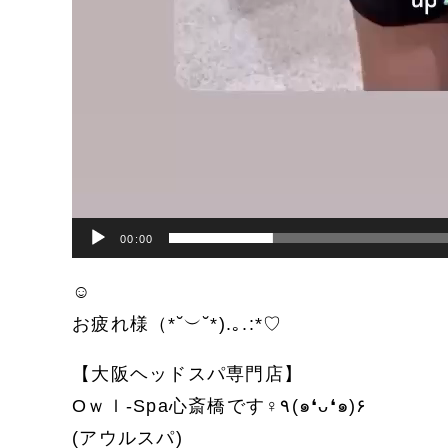
00:00
☺︎
お疲れ様（*˘︶˘*).｡.:*♡
【大阪ヘッドスパ専門店】
Oｗｌ-Spa心斎橋です‍♀️٩(๑❛ᴗ❛๑)۶
(アウルスパ)