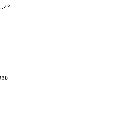
¸¸♪✧
3b
★