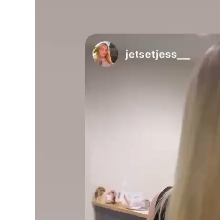
ー
ヤ
ー