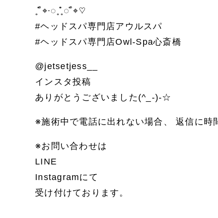
˳˚̊̊⌖∙◌˳˳̊̊̊◌˚̊⌖♡
#ヘッドスパ専門店アウルスパ
#ヘッドスパ専門店Owl-Spa心斎橋
@jetsetjess__
インスタ投稿
ありがとうございました(^_-)-☆
※施術中で電話に出れない場合、 返信に時
※お問い合わせは
LINE
Instagramにて
受け付けております。