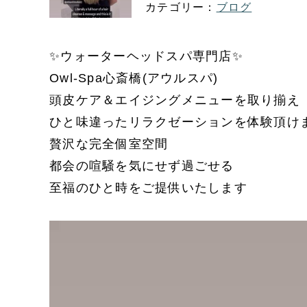
ブログ
✨ウォーターヘッドスパ専門店✨
Owl-Spa心斎橋(アウルスパ)
頭皮ケア＆エイジングメニューを取り揃え
ひと味違ったリラクゼーションを体験頂け
贅沢な完全個室空間
都会の喧騒を気にせず過ごせる
至福のひと時をご提供いたします
動
画
プ
レ