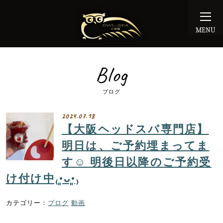
MENU
Blog
ブログ
2024.07.18
【大阪ヘッドスパ専門店】
明日は、ご予約埋まってま
す☺️ 明後日以降のご予約受
け付け中₍•͈ᴗ•͈₎
ブログ
動画