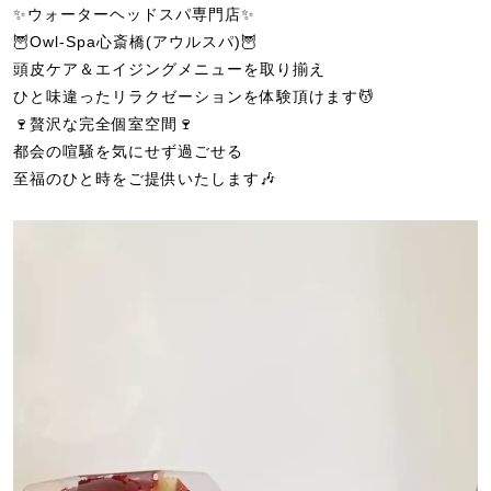
✨ウォーターヘッドスパ専門店✨
🦉Owl-Spa心斎橋(アウルスパ)🦉
頭皮ケア＆エイジングメニューを取り揃え
ひと味違ったリラクゼーションを体験頂けます💆
🍷贅沢な完全個室空間🍷
都会の喧騒を気にせず過ごせる
至福のひと時をご提供いたします🎶
動
画
プ
レ
ー
ヤ
ー