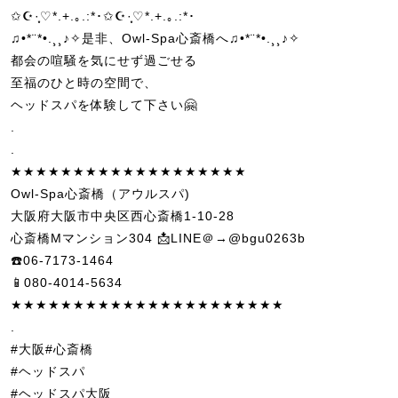
✩☪·̩͙♡*.+.｡.:*･✩☪·̩͙♡*.+.｡.:*･
♫•*¨*•.¸¸♪✧是非、Owl-Spa心斎橋へ♫•*¨*•.¸¸♪✧
都会の喧騒を気にせず過ごせる
至福のひと時の空間で、
ヘッドスパを体験して下さい🤗
.
.
★★★★★★★★★★★★★★★★★★★
Owl-Spa心斎橋（アウルスパ)
大阪府大阪市中央区西心斎橋1-10-28
心斎橋Mマンション304 📩LINE＠→@bgu0263b
☎️06-7173-1464
📱080-4014-5634
★★★★★★★★★★★★★★★★★★★★★★
.
#大阪#心斎橋
#ヘッドスパ
#ヘッドスパ大阪