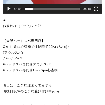
00:00
00:18
☺︎
お疲れ様（*˘︶˘*).｡.:*♡
【大阪ヘッドスパ専門店】
Oｗｌ-Spa心斎橋です🙌🏻💕💆‍♀️٩(๑❛ᴗ❛๑)۶
(アウルスパ)
˳˚̊̊⌖∙◌˳˳̊̊̊◌˚̊⌖♡
#ヘッドスパ専門店アウルスパ
#ヘッドスパ専門店Owl-Spa心斎橋
明日は、ご予約埋まってます☺️
明後日以降のご予約受け付け中₍•͈ᴗ•͈₎