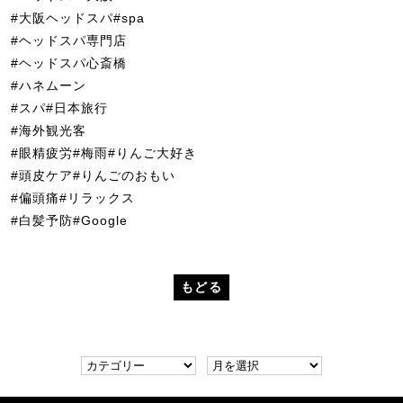
#大阪ヘッドスパ#spa
#ヘッドスパ専門店
#ヘッドスパ心斎橋
#ハネムーン
#スパ#日本旅行
#海外観光客
#眼精疲労#梅雨#りんご大好き
#頭皮ケア#りんごのおもい
#偏頭痛#リラックス
#白髪予防#Google
もどる