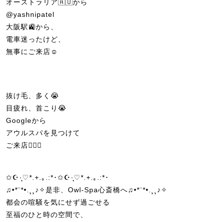
オーストラリア🇦🇺から
@yashnipatel
大阪駅🚉から、
電車迷ったけど、
無事にご来店☺️
抜け毛、多く😭
目疲れ、首こり😭
Googleから
アウルスパを見つけて
ご来店💆🏼‍♀️
✩☪·̩͙♡*.+.｡.:*･✩☪·̩͙♡*.+.｡.:*･
♫•*¨*•.¸¸♪✧是非、Owl-Spa心斎橋へ♫•*¨*•.¸¸♪✧
都会の喧騒を気にせず過ごせる
至福のひと時の空間で、