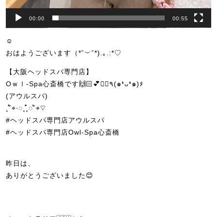
00:00
00:55
☺︎
おはようございます（*˘︶˘*).｡.:*♡
【大阪ヘッドスパ専門店】
Oｗｌ-Spa心斎橋です🙌🏻💕💆‍♀️٩(๑❛ᴗ❛๑)۶
(アウルスパ)
˳˚̊̊⌖∙◌˳˳̊̊̊◌˚̊⌖♡
#ヘッドスパ専門店アウルスパ
#ヘッドスパ専門店Owl-Spa心斎橋
昨日は、
ありがとうございました😊