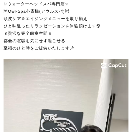
✨ウォーターヘッドスパ専門店✨
🦉Owl-Spa心斎橋(アウルスパ)🦉
頭皮ケア＆エイジングメニューを取り揃え
ひと味違ったリラクゼーションを体験頂けます💆
🍷贅沢な完全個室空間🍷
都会の喧騒を気にせず過ごせる
至福のひと時をご提供いたします🎶
動
画
プ
レ
ー
ヤ
ー