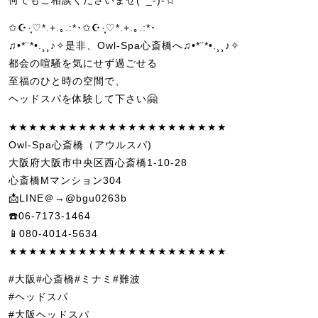
✩☪·̩͙♡*.+.｡.:*･✩☪·̩͙♡*.+.｡.:*･
♫•*¨*•.¸¸♪✧是非、Owl-Spa心斎橋へ♫•*¨*•.¸¸♪✧
都会の喧騒を気にせず過ごせる
至福のひと時の空間で、
ヘッドスパを体験して下さい🤗
★★★★★★★★★★★★★★★★★★★★★★
Owl-Spa心斎橋（アウルスパ)
大阪府大阪市中央区西心斎橋1-10-28
心斎橋Mマンション304
📩LINE＠→@bgu0263b
☎️06-7173-1464
📱080-4014-5634
★★★★★★★★★★★★★★★★★★★★★★
#大阪#心斎橋#ミナミ#難波
#ヘッドスパ
#大阪ヘッドスパ