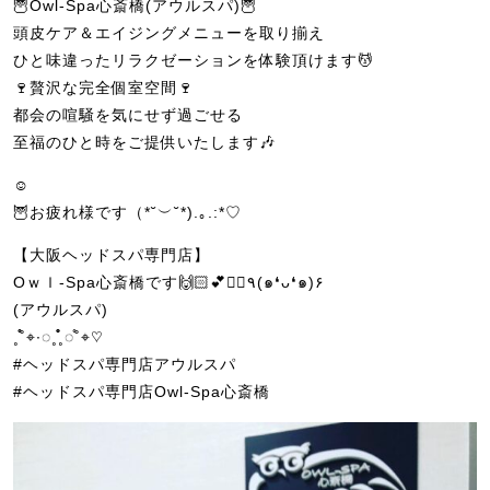
🦉Owl-Spa心斎橋(アウルスパ)🦉
頭皮ケア＆エイジングメニューを取り揃え
ひと味違ったリラクゼーションを体験頂けます💆
🍷贅沢な完全個室空間🍷
都会の喧騒を気にせず過ごせる
至福のひと時をご提供いたします🎶
☺︎
🦉お疲れ様です（*˘︶˘*).｡.:*♡
【大阪ヘッドスパ専門店】
Oｗｌ-Spa心斎橋です🙌🏻💕💆‍♀️٩(๑❛ᴗ❛๑)۶
(アウルスパ)
˳˚̊̊⌖∙◌˳˳̊̊̊◌˚̊⌖♡
#ヘッドスパ専門店アウルスパ
#ヘッドスパ専門店Owl-Spa心斎橋