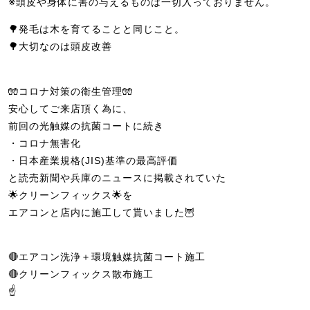
※頭皮や身体に害の与えるものは一切入っておりません。
🌳発毛は木を育てることと同じこと。
🌳大切なのは頭皮改善
🧤コロナ対策の衛生管理🧤
安心してご来店頂く為に、
前回の光触媒の抗菌コートに続き
・コロナ無害化
・日本産業規格(JIS)基準の最高評価
と読売新聞や兵庫のニュースに掲載されていた
🌟クリーンフィックス🌟を
エアコンと店内に施工して貰いました🦉
🔴エアコン洗浄＋環境触媒抗菌コート施工
🔴クリーンフィックス散布施工
☝️