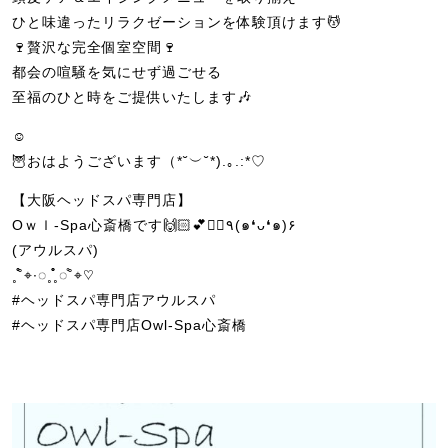
ひと味違ったリラクゼーションを体験頂けます💆
🍷贅沢な完全個室空間🍷
都会の喧騒を気にせず過ごせる
至福のひと時をご提供いたします🎶
☺︎
🦉おはようございます（*˘︶˘*).｡.:*♡
【大阪ヘッドスパ専門店】
Oｗｌ-Spa心斎橋です🙌🏻💕💆‍♀️٩(๑❛ᴗ❛๑)۶
(アウルスパ)
˳˚̊̊⌖∙◌˳˳̊̊̊◌˚̊⌖♡
#ヘッドスパ専門店アウルスパ
#ヘッドスパ専門店Owl-Spa心斎橋