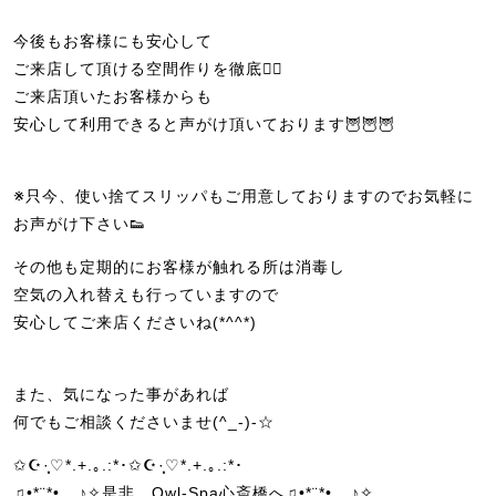
今後もお客様にも安心して
ご来店して頂ける空間作りを徹底🙆‍♀️
ご来店頂いたお客様からも
安心して利用できると声がけ頂いております🦉🦉🦉
※只今、使い捨てスリッパもご用意しておりますのでお気軽に
お声がけ下さい👟
その他も定期的にお客様が触れる所は消毒し
空気の入れ替えも行っていますので
安心してご来店くださいね(*^^*)
また、気になった事があれば
何でもご相談くださいませ(^_-)-☆
✩☪·̩͙♡*.+.｡.:*･✩☪·̩͙♡*.+.｡.:*･
♫•*¨*•.¸¸♪✧是非、Owl-Spa心斎橋へ♫•*¨*•.¸¸♪✧