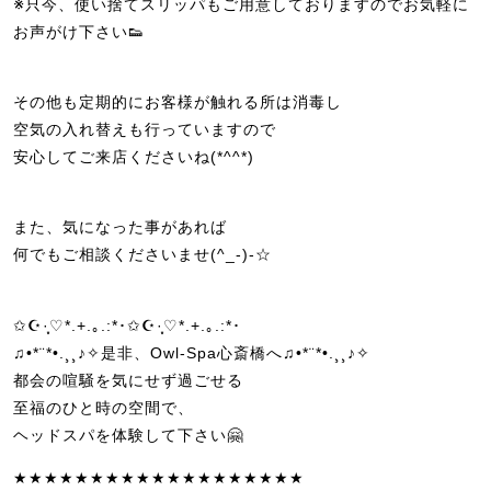
※只今、使い捨てスリッパもご用意しておりますのでお気軽に
お声がけ下さい👟
その他も定期的にお客様が触れる所は消毒し
空気の入れ替えも行っていますので
安心してご来店くださいね(*^^*)
また、気になった事があれば
何でもご相談くださいませ(^_-)-☆
✩☪·̩͙♡*.+.｡.:*･✩☪·̩͙♡*.+.｡.:*･
♫•*¨*•.¸¸♪✧是非、Owl-Spa心斎橋へ♫•*¨*•.¸¸♪✧
都会の喧騒を気にせず過ごせる
至福のひと時の空間で、
ヘッドスパを体験して下さい🤗
★★★★★★★★★★★★★★★★★★★