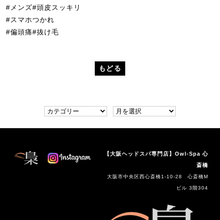
#メンズ#頭皮スッキリ
#スマホつかれ
#偏頭痛#抜け毛
もどる
【大阪ヘッドスパ専門店】Owl-Spa 心
斎橋
大阪市中央区西心斎橋1-10-28 心斎橋M
ビル 3階304