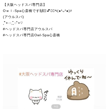
【大阪ヘッドスパ専門店】
Oｗｌ-Spa心斎橋です🙌🏻💕💆‍♀️٩(๑❛ᴗ❛๑)۶
(アウルスパ)
˳˚̊̊⌖∙◌˳˳̊̊̊◌˚̊⌖♡
#ヘッドスパ専門店アウルスパ
#ヘッドスパ専門店Owl-Spa心斎橋