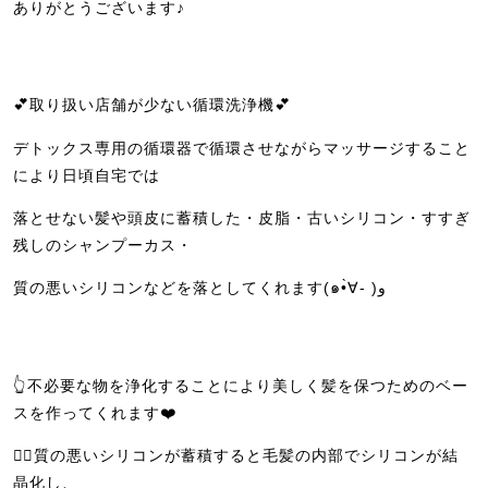
ありがとうございます♪
💕取り扱い店舗が少ない循環洗浄機💕
デトックス専用の循環器で循環させながらマッサージすること
により日頃自宅では
落とせない髪や頭皮に蓄積した・皮脂・古いシリコン・すすぎ
残しのシャンプーカス・
質の悪いシリコンなどを落としてくれます(๑•̀∀- )و
👆不必要な物を浄化することにより美しく髪を保つためのベー
スを作ってくれます❤️
💁‍♀️質の悪いシリコンが蓄積すると毛髪の内部でシリコンが結
晶化し、