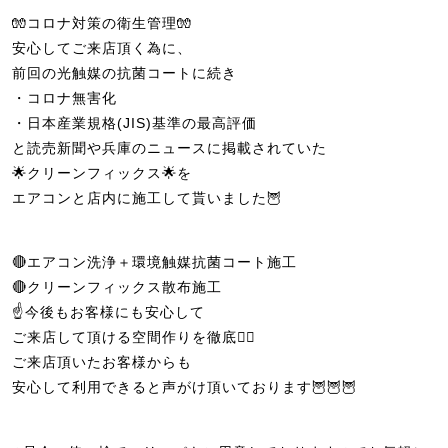
🧤コロナ対策の衛生管理🧤
安心してご来店頂く為に、
前回の光触媒の抗菌コートに続き
・コロナ無害化
・日本産業規格(JIS)基準の最高評価
と読売新聞や兵庫のニュースに掲載されていた
🌟クリーンフィックス🌟を
エアコンと店内に施工して貰いました🦉
🔴エアコン洗浄＋環境触媒抗菌コート施工
🔴クリーンフィックス散布施工
☝️今後もお客様にも安心して
ご来店して頂ける空間作りを徹底🙆‍♀️
ご来店頂いたお客様からも
安心して利用できると声がけ頂いております🦉🦉🦉