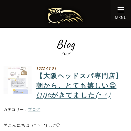
MENU
Blog
ブログ
2022.03.09
【大阪ヘッドスパ専門店】
朝から、とても嬉しい😊
LINEがきてました(^-^)
ブログ
🦉こんにちは（*˘︶˘*).｡.:*♡