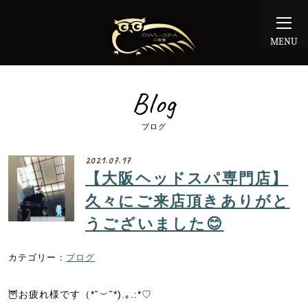
MENU
Blog
ブログ
2021.07.17
【大阪ヘッドスパ専門店】
久々にご来店頂きありがと
うございました😊
ブログ
🦉お疲れ様です（*˘︶˘*).｡.:*♡