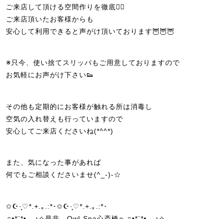
ご来店して頂ける空間作りを徹底🙆‍♀️
ご来店頂いたお客様からも
安心して利用できると声がけ頂いております🦉🦉🦉
※只今、使い捨てスリッパもご用意しておりますので
お気軽にお声がけ下さい👟
その他も定期的にお客様が触れる所は消毒し
空気の入れ替えも行っていますので
安心してご来店くださいね(*^^*)
また、気になった事があれば
何でもご相談くださいませ(^_-)-☆
✩☪·̩͙♡*.+.｡.:*･✩☪·̩͙♡*.+.｡.:*･
♫•*¨*•.¸¸♪✧是非、Owl-Spa心斎橋へ♫•*¨*•.¸¸♪✧