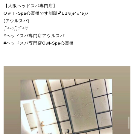
【大阪ヘッドスパ専門店】
Oｗｌ-Spa心斎橋です🙌🏻💕💆‍♀️٩(๑❛ᴗ❛๑)۶
(アウルスパ)
˳˚̊̊⌖∙◌˳˳̊̊̊◌˚̊⌖♡
#ヘッドスパ専門店アウルスパ
#ヘッドスパ専門店Owl-Spa心斎橋