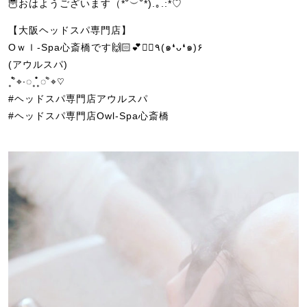
🦉おはようございます（*˘︶˘*).｡.:*♡
【大阪ヘッドスパ専門店】
Oｗｌ-Spa心斎橋です🙌🏻💕💆‍♀️٩(๑❛ᴗ❛๑)۶
(アウルスパ)
˳˚̊̊⌖∙◌˳˳̊̊̊◌˚̊⌖♡
#ヘッドスパ専門店アウルスパ
#ヘッドスパ専門店Owl-Spa心斎橋