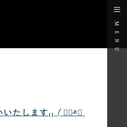
MENU
します₍₍ ( ๑॔˃̶◡