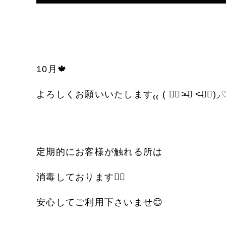
10
月
🍁
よろしくお願いいたします
₍₍ (
๑
˃̶
◡
˂̶
๑
)
◞
定期的にお客様が触れる所は
消毒しております
👌🏻
安心してご利用下さいませ
😊