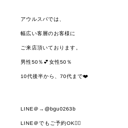
アウルスパでは、
幅広い客層のお客様に
ご来店頂いております。
男性
50
％
💕
女性
50
％
10
代後半から、
70
代まで
❤️
LINE
＠
→@bgu0263b
LINE
＠でもご予約
OK
🙆‍♀️