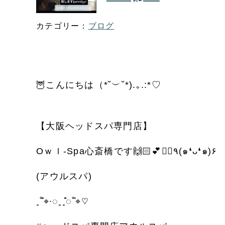
ブログ
🦉
こんにちは（
*˘
︶
˘*).
｡
.:*♡
【大阪ヘッドスパ専門店】
O
ｗｌ
-Spa
心斎橋です
🙌🏻💕💆‍♀️
٩
(
๑
❛
ᴗ
❛
๑
)
۶
(
アウルスパ
)
˳
˚̊̊
⌖
∙
◌
˳˳̊̊̊
◌
˚̊
⌖
♡