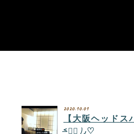
2020.10.01
【大阪ヘッドスパ専
˂̶๑॓)◞♡