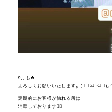
9月も☘
よろしくお願いいたします₍₍ ( ๑॔˃̶◡ ˂̶๑॓)◞
定期的にお客様が触れる所は
消毒しております👌🏻