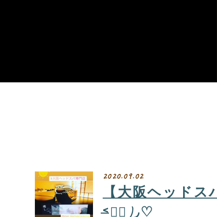
2020.09.02
【大阪ヘッドスパ専
˂̶๑॓)◞♡