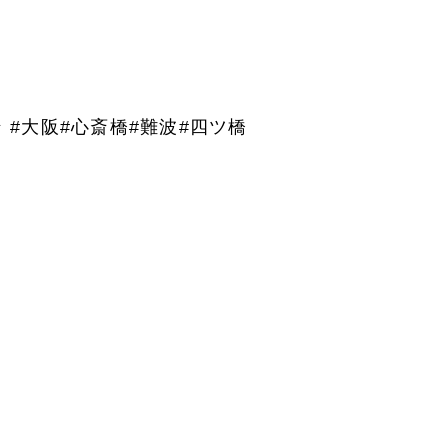
 #大阪#心斎橋#難波#四ツ橋