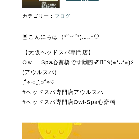
ブログ
🦉こんにちは（*˘︶˘*).｡.:*♡
【大阪ヘッドスパ専門店】
Oｗｌ-Spa心斎橋です🙌🏻💕💆‍♀️٩(๑❛ᴗ❛๑)۶
(アウルスパ)
˳˚̊̊⌖∙◌˳˳̊̊̊◌˚̊⌖♡
#ヘッドスパ専門店アウルスパ
#ヘッドスパ専門店Owl-Spa心斎橋