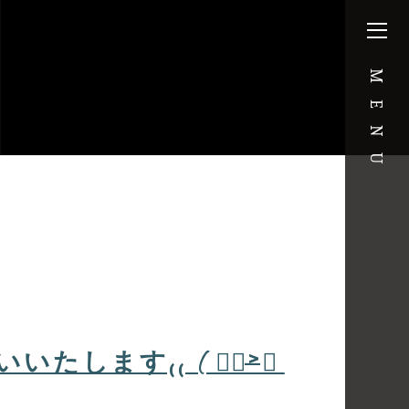
MENU
します₍₍ ( ๑॔˃̶◡