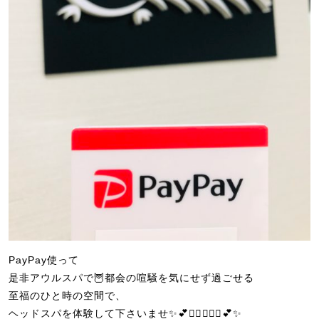
PayPay使って
是非アウルスパで🦉都会の喧騒を気にせず過ごせる
至福のひと時の空間で、
ヘッドスパを体験して下さいませ✨💕💆‍♀️💆🏾‍♂️💕✨