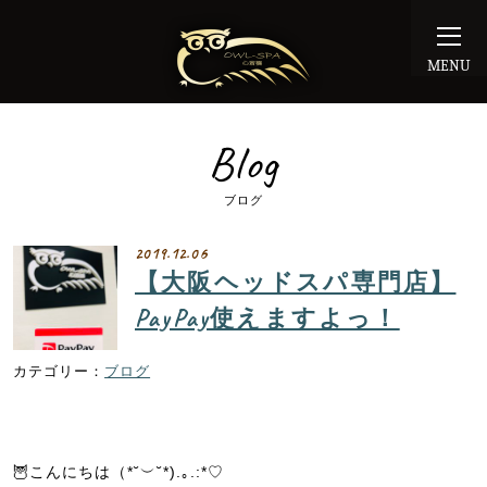
MENU
Blog
ブログ
2019.12.06
【大阪ヘッドスパ専門店】
PayPay使えますよっ！
ブログ
🦉
こんにちは（
*˘
︶
˘*).
｡
.:*♡