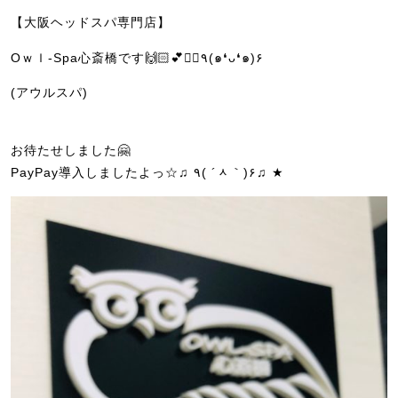
【大阪ヘッドスパ専門店】
O
ｗｌ
-Spa
心斎橋です
🙌🏻💕💆‍♀️
٩
(
๑
❛
ᴗ
❛
๑
)
۶
(
アウルスパ
)
お待たせしました🤗
PayPay導入しましたよっ☆♫ ٩( ´ᆺ｀)۶♫ ★